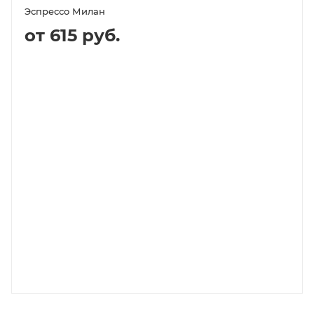
Эспрессо Милан
от 615 руб.
В КОРЗИНУ
ПОДРОБНЕЕ
Выберите помол
зерно (не молотый)
1000
500
250
2 076P
1 038P
615P