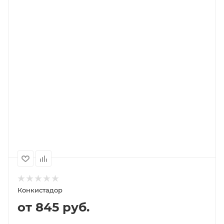
В КОРЗИНУ
ПОДРОБНЕЕ
Выберите помол
зерно (не молотый)
1000
500
250
2 711P
1 356P
774P
Конкистадор
от 845 руб.