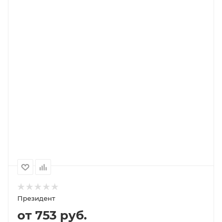
В КОРЗИНУ
ПОДРОБНЕЕ
Выберите помол
зерно (не молотый)
1000
500
250
2 968P
1 491P
845P
Президент
от 753 руб.