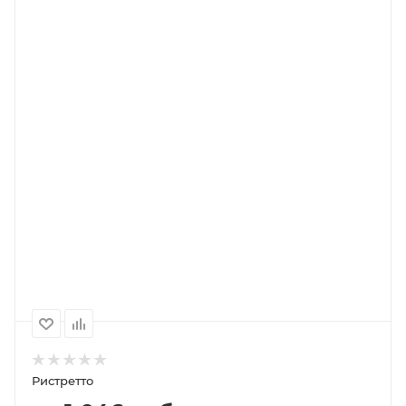
В КОРЗИНУ
ПОДРОБНЕЕ
Выберите помол
зерно (не молотый)
1000
500
250
2 626P
1 313P
753P
Ристретто