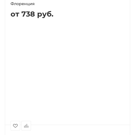
Флоренция
от 738 руб.
В КОРЗИНУ
ПОДРОБНЕЕ
Выберите помол
зерно (не молотый)
1000
500
250
2 568P
1 284P
738P