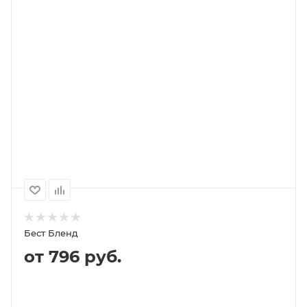
В КОРЗИНУ
ПОДРОБНЕЕ
Выберите помол
зерно (не молотый)
1000
500
250
2 242P
1 121P
657P
Бест Бленд
от 796 руб.