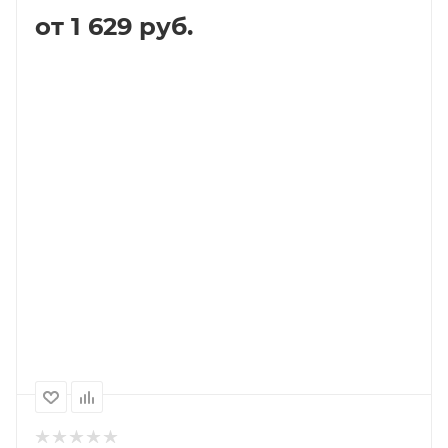
от 1 629 руб.
В КОРЗИНУ
ПОДРОБНЕЕ
Выберите помол
для аэропресса (средний)
1000
500
2 589P
1 629P