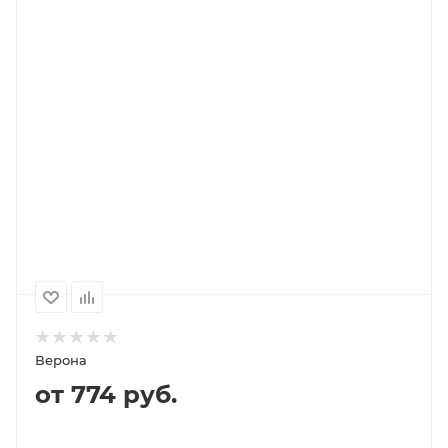
В КОРЗИНУ
ПОДРОБНЕЕ
Выберите помол
зерно (не молотый)
1000
500
250
2 797P
1 399P
796P
Верона
от 774 руб.