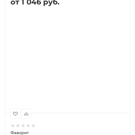
от 1 046 руб.
В КОРЗИНУ
ПОДРОБНЕЕ
Выберите помол
зерно (не молотый)
1000
500
250
2 062P
1 331P
1 046P
Фаворит