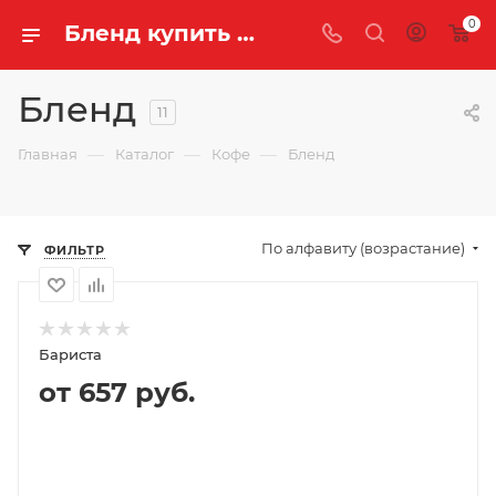
0
Бленд купить оптом и в розницу с доставкой | «Легенда Чая»
Бленд
11
—
—
—
Главная
Каталог
Кофе
Бленд
По алфавиту (возрастание)
ФИЛЬТР
Бариста
от 657 руб.