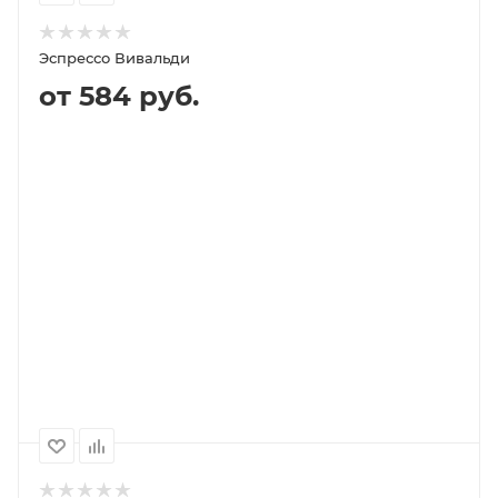
Эспрессо Вивальди
от 584 руб.
ПОД ЗАКАЗ
ПОДРОБНЕЕ
Выберите помол
зерно (не молотый)
1000
500
250
1 940P
970P
584P