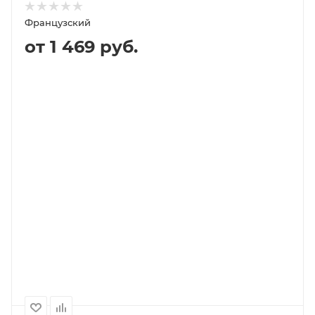
Французский
от 1 469 руб.
В КОРЗИНУ
ПОДРОБНЕЕ
Выберите помол
зерно (не молотый)
1000
500
2 925P
1 469P