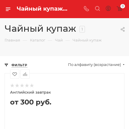
0
Чайный купаж купить оптом и в розницу с доставкой | «Легенда Чая»
Чайный купаж
1
—
—
—
Главная
Каталог
Чай
Чайный купаж
По алфавиту (возрастание)
ФИЛЬТР
Английский завтрак
от 300 руб.