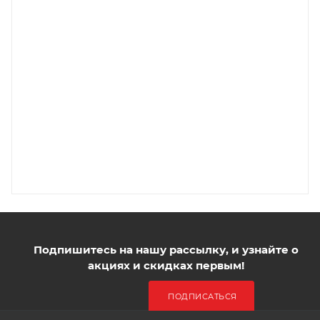
В КОРЗИНУ
ПОДРОБНЕЕ
100
1000
500
250
300P
2 100P
1 050P
610P
10
5
21 000P
10 500P
Подпишитесь на нашу рассылку, и узнайте о
акциях и скидках первым!
ПОДПИСАТЬСЯ