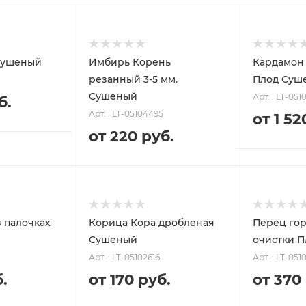
Сушеный
Имбирь Корень
Кардамон
резанный 3-5 мм.
Плод Суш
Сушеный
Арт. : LT-051
б.
Арт. : LT-05104495
от 1 52
от 220 руб.
В КОРЗИНУ
В КОРЗИНУ
1000
2 520P
100
 палочках
Корица Кора дробленая
Перец го
1 520P
100
1000
250
Сушеный
очистки 
220P
2 200P
640P
500
Арт. : LT-05102616
Арт. : LT-05
7 540P
500
250
б.
от 170 руб.
от 370
1 100P
560P