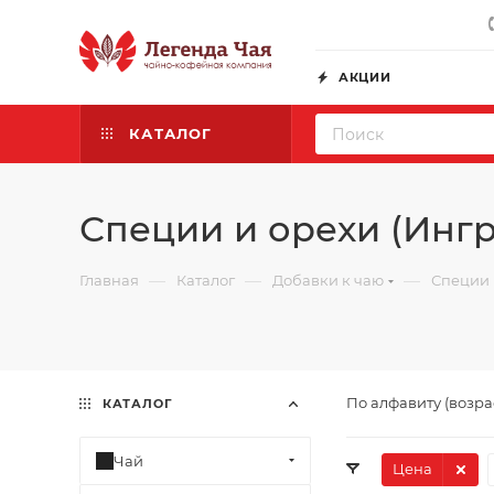
АКЦИИ
КАТАЛОГ
Специи и орехи (Инг
—
—
—
Главная
Каталог
Добавки к чаю
Специи 
По алфавиту (возр
КАТАЛОГ
Чай
Цена