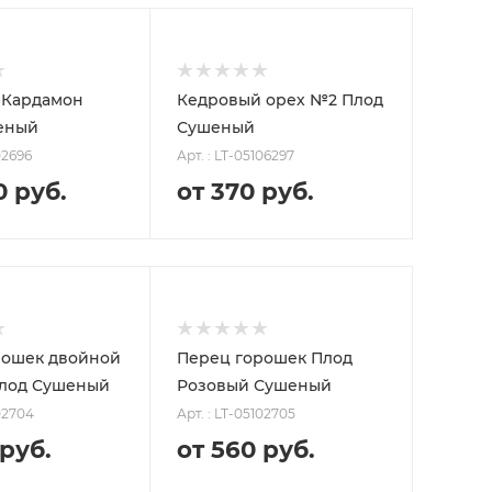
 Кардамон
Кедровый орех №2 Плод
еный
Сушеный
02696
Арт. : LT-05106297
0 руб.
от 370 руб.
В КОРЗИНУ
В КОРЗИНУ
1000
100
1000
рошек двойной
Перец горошек Плод
15 060P
370P
3 640P
Плод Сушеный
Розовый Сушеный
250
500
250
102704
Арт. : LT-05102705
3 780P
1 820P
920P
 руб.
от 560 руб.