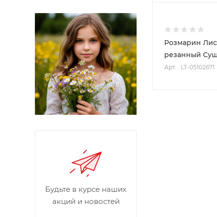
Розмарин Лис
100
резанный Су
170P
Арт. : LT-05102671
500
840P
ПОД ЗА
100
1000
Будьте в курсе наших
акций и новостей