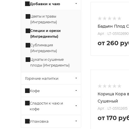
Добавки к чаю
Цветы и травы
(Ингредиенты)
Бадьян Плод 
Специи и орехи
Арт. : LT-05102690
(Ингредиенты)
от 260 ру
Сублимация
(Ингредиенты)
Цукаты и сушеные
плоды (Ингредиенты)
Горячие напитки
100
260P
Кофе
Корица Кора в
500
Сушеный
Сладости к чаю и
1 260P
Арт. : LT-05102615
кофе
от 170 ру
Упаковка