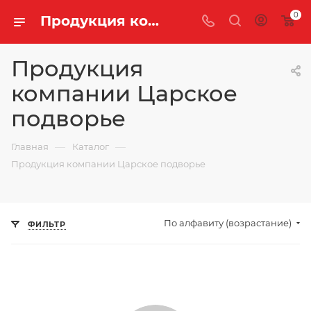
0
Продукция компании Царское подворье купить оптом и в розницу с доставкой | «Легенда Чая»
Продукция
компании Царское
подворье
—
—
Главная
Каталог
Продукция компании Царское подворье
По алфавиту (возрастание)
ФИЛЬТР