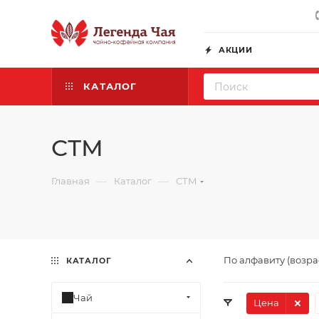
АКЦИИ
КАТАЛОГ
СТМ
—
—
Главная
Каталог
СТМ
По алфавиту (возр
КАТАЛОГ
Чай
Цена