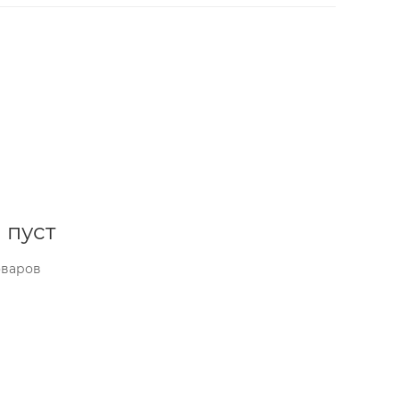
 пуст
оваров