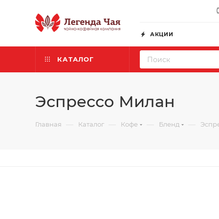
АКЦИИ
КАТАЛОГ
Эспрессо Милан
—
—
—
—
Главная
Каталог
Кофе
Бленд
Эспр