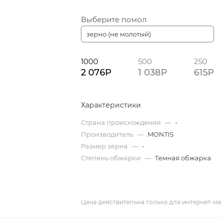
Выберите помол
зерно (не молотый)
1000
500
250
2 076P
1 038P
615P
Характеристики
Страна происхождения
—
-
Производитель
—
MONTIS
Размер зерна
—
-
Степень обжарки
—
Темная обжарка
Цена действительна только для интернет-ма