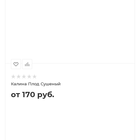
В КОРЗИНУ
ПОДРОБНЕЕ
100
1000
500
250
420P
4 060P
2 040P
1 020P
Калина Плод Сушеный
от 170 руб.
ПОД ЗАКАЗ
ПОДРОБНЕЕ