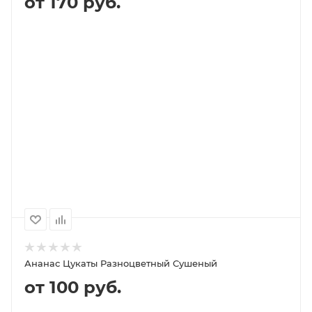
от 170 руб.
В КОРЗИНУ
ПОДРОБНЕЕ
100
1000
500
250
170P
1 660P
840P
420P
Ананас Цукаты Разноцветный Сушеный
от 100 руб.