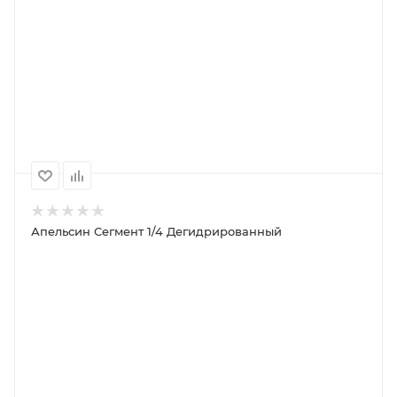
В КОРЗИНУ
ПОДРОБНЕЕ
100
1000
500
250
130P
1 260P
640P
320P
Апельсин Сегмент 1/4 Дегидрированный
ПОД ЗАКАЗ
ПОДРОБНЕЕ
100
1000
500
250