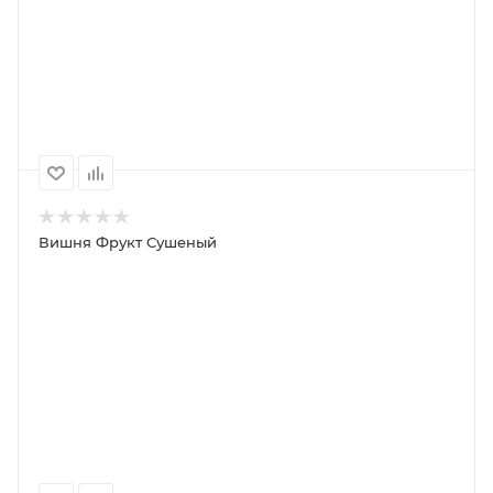
ПОДРОБНЕЕ
100
1000
500
250
Вишня Фрукт Сушеный
ПОД ЗАКАЗ
ПОДРОБНЕЕ
100
1000
500
250