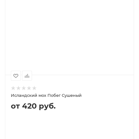
В КОРЗИНУ
ПОДРОБНЕЕ
100
1000
500
250
60P
540P
270P
140P
Исландский мох Побег Сушеный
от 420 руб.