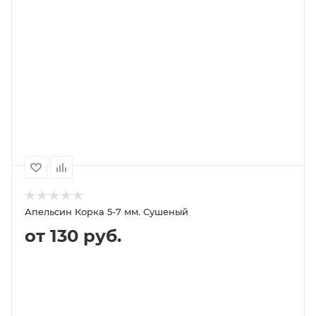
В КОРЗИНУ
ПОДРОБНЕЕ
100
1000
500
250
170P
1 660P
840P
420P
Апельсин Корка 5-7 мм. Сушеный
от 130 руб.