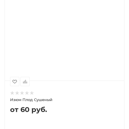
В КОРЗИНУ
ПОДРОБНЕЕ
100
1000
500
1 380P
13 640P
6 820P
250
3 420P
Изюм Плод Сушеный
от 60 руб.