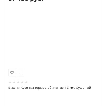
В КОРЗИНУ
ПОДРОБНЕЕ
100
1000
500
250
480P
4 710P
2 360P
1 180P
Вишня Кусочки термостабильные 1-3 мм. Сушеный
ПОД ЗАКАЗ