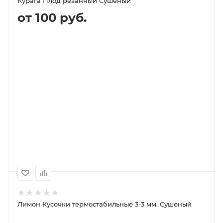
Курага Плод резанный Сушеный
от 100 руб.
В КОРЗИНУ
ПОДРОБНЕЕ
100
1000
500
250
100P
980P
500P
250P
Лимон Кусочки термостабильные 3-3 мм. Сушеный