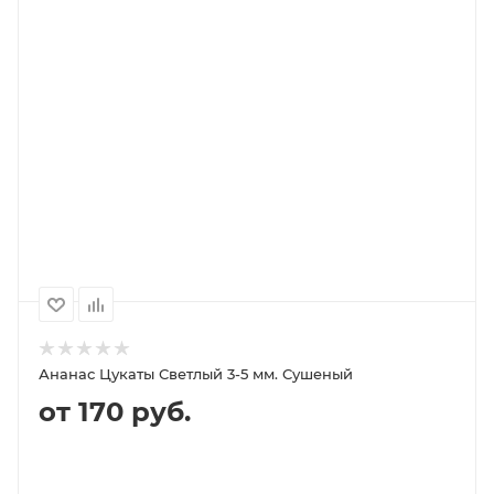
В КОРЗИНУ
ПОДРОБНЕЕ
100
1000
500
250
100P
980P
500P
250P
Ананас Цукаты Светлый 3-5 мм. Сушеный
от 170 руб.