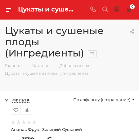
0
Цукаты и сушеные плоды (Ингредиенты) купить оптом и в розницу с доставкой | «Легенда Чая»
Цукаты и сушеные
плоды
(Ингредиенты)
37
—
—
—
Главная
Каталог
Добавки к чаю
Цукаты и сушеные плоды (Ингредиенты)
По алфавиту (возрастание)
ФИЛЬТР
Ананас Фрукт Зеленый Сушеный