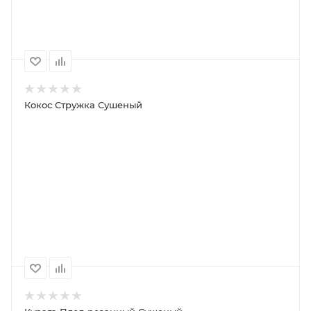
220P
2 200P
1 100P
560P
Кокос Стружка Сушеный
ПОД ЗАКАЗ
ПОДРОБНЕЕ
100
1000
500
250