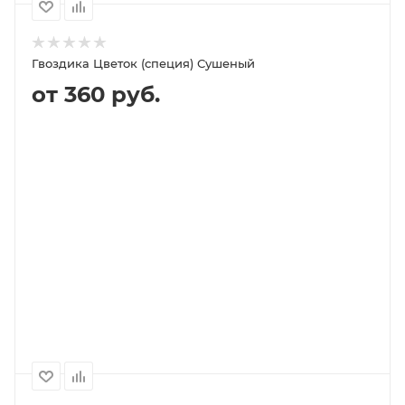
Гвоздика Цветок (специя) Сушеный
от 360 руб.
В КОРЗИНУ
ПОДРОБНЕЕ
100
1000
500
250
360P
3 460P
1 740P
880P