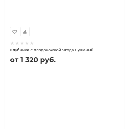
100
1000
500
250
170P
1 670P
840P
420P
Клубника с плодоножкой Ягода Сушеный
от 1 320 руб.
В КОРЗИНУ
ПОДРОБНЕЕ
100
1000
500
1 320P
13 120P
6 560P