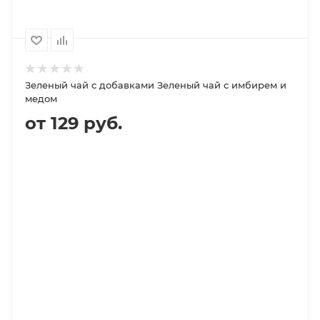
Зеленый чай с добавками Зеленый чай с имбирем и
медом
от 129 руб.
В КОРЗИНУ
ПОДРОБНЕЕ
100
1000
500
250
129P
1 299P
649P
329P