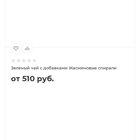
100
1000
500
250
149P
1 399P
699P
359P
Зеленый чай с добавками Жасминовые спирали
от 510 руб.
В КОРЗИНУ
ПОДРОБНЕЕ