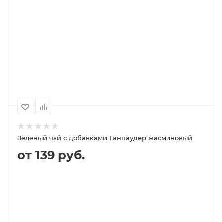
В КОРЗИНУ
ПОДРОБНЕЕ
100
1000
500
250
250P
1 580P
790P
480P
Зеленый чай с добавками Ганпаудер жасминовый
от 139 руб.
В КОРЗИНУ