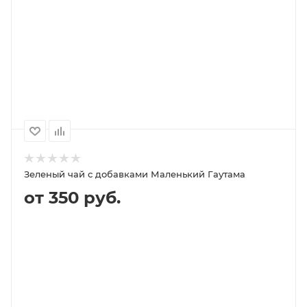
ПОДРОБНЕЕ
100
1000
500
250
99P
999P
489P
249P
Зеленый чай с добавками Маленький Гаутама
от 350 руб.
В КОРЗИНУ
ПОДРОБНЕЕ