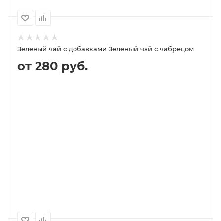
Зеленый чай с добавками Зеленый чай с чабрецом
от 280 руб.
В КОРЗИНУ
ПОДРОБНЕЕ
100
1000
500
250
280P
1 900P
950P
560P