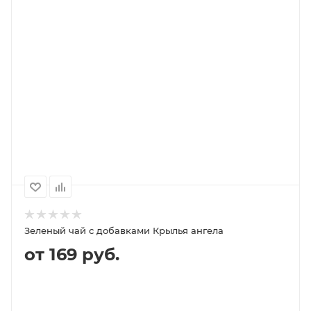
В КОРЗИНУ
ПОДРОБНЕЕ
100
1000
500
250
149P
1 399P
699P
359P
Зеленый чай с добавками Крылья ангела
от 169 руб.