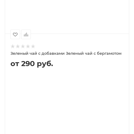
100
1000
500
250
510P
4 180P
2 090P
1 130P
Зеленый чай с добавками Зеленый чай с бергамотом
от 290 руб.
В КОРЗИНУ
ПОДРОБНЕЕ
100
1000
500
250
290P
2 000P
1 000P
590P