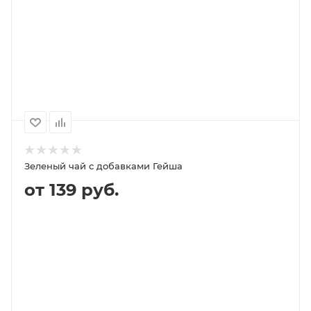
ПОДРОБНЕЕ
100
1000
500
250
139P
1 399P
689P
349P
Зеленый чай с добавками Гейша
от 139 руб.
В КОРЗИНУ
ПОДРОБНЕЕ