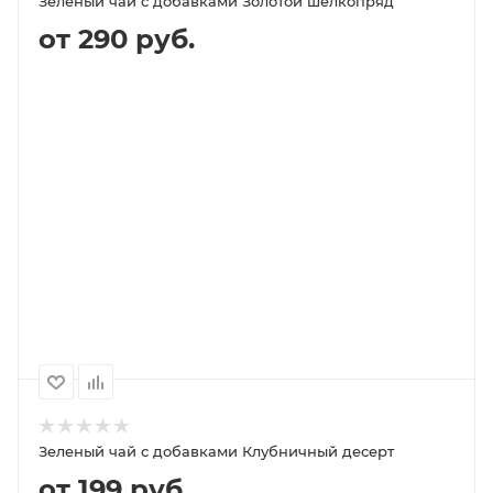
Зеленый чай с добавками Золотой шелкопряд
от 290 руб.
В КОРЗИНУ
ПОДРОБНЕЕ
100
1000
500
250
290P
2 040P
1 020P
600P
Зеленый чай с добавками Клубничный десерт
от 199 руб.