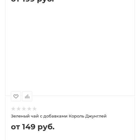
В КОРЗИНУ
ПОДРОБНЕЕ
100
1000
500
250
199P
1 899P
949P
479P
Зеленый чай с добавками Король Джунглей
от 149 руб.