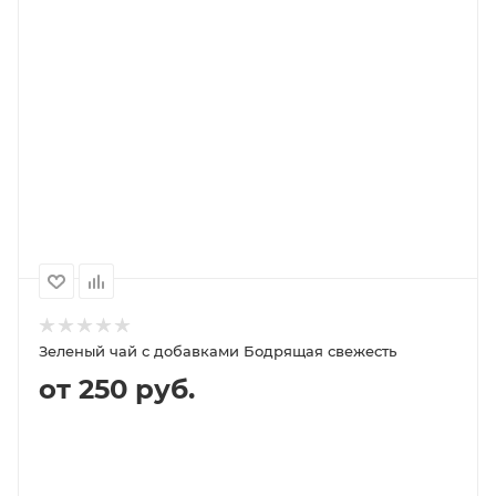
В КОРЗИНУ
ПОДРОБНЕЕ
100
1000
500
250
179P
1 749P
879P
449P
Зеленый чай с добавками Бодрящая свежесть
от 250 руб.