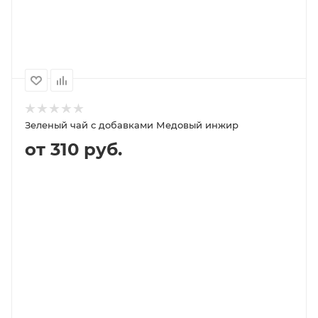
100
1000
500
250
129P
1 249P
629P
319P
Зеленый чай с добавками Медовый инжир
от 310 руб.
В КОРЗИНУ
ПОДРОБНЕЕ
100
1000
500
250
310P
2 220P
1 110P
640P