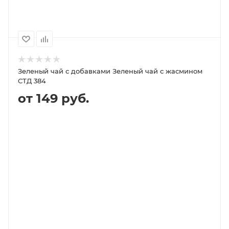
Зеленый чай с добавками Зеленый чай с жасмином
СТД 384
от 149 руб.
В КОРЗИНУ
ПОДРОБНЕЕ
100
1000
500
250
149P
1 449P
719P
359P