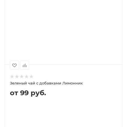
В КОРЗИНУ
ПОДРОБНЕЕ
100
1000
500
250
169P
1 599P
799P
399P
Зеленый чай с добавками Лимонник
от 99 руб.
В КОРЗИНУ