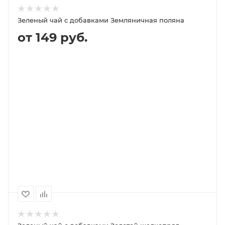
Зеленый чай с добавками Земляничная поляна
от 149 руб.
В КОРЗИНУ
ПОДРОБНЕЕ
100
1000
500
250
149P
1 399P
699P
359P