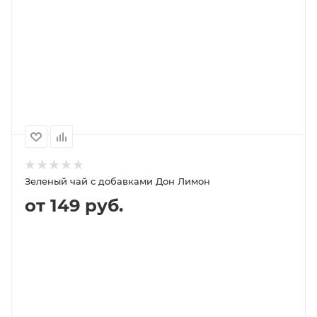
100
1000
500
250
139P
1 399P
689P
349P
10
5
18 900P
9 460P
Зеленый чай с добавками Дон Лимон
от 149 руб.
В КОРЗИНУ
ПОДРОБНЕЕ