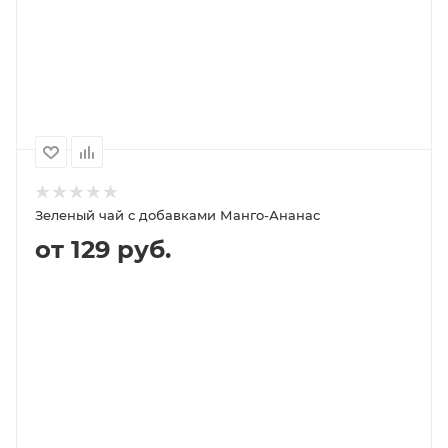
100
1000
500
250
350P
2 600P
1 300P
740P
Зеленый чай с добавками Манго-Ананас
от 129 руб.
В КОРЗИНУ
ПОДРОБНЕЕ