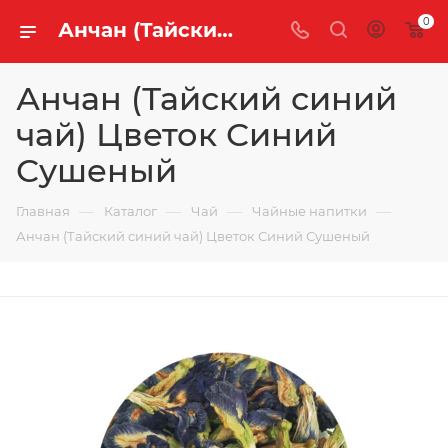
0
Анчан (Тайский синий чай) Цветок Синий Сушеный купить оптом и в розницу | «Легенда Чая»
Анчан (Тайский синий
чай) Цветок Синий
Сушеный
—
—
—
—
Главная
Каталог
Чай
Чайные напитки
Анчан (Тайский синий чай) Цветок Синий Сушеный