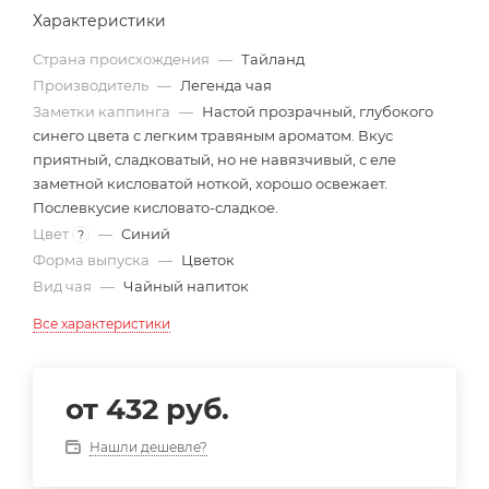
Характеристики
Страна происхождения
—
Тайланд
Производитель
—
Легенда чая
Заметки каппинга
—
Настой прозрачный, глубокого
синего цвета с легким травяным ароматом. Вкус
приятный, сладковатый, но не навязчивый, с еле
заметной кисловатой ноткой, хорошо освежает.
Послевкусие кисловато-сладкое.
Цвет
—
Синий
?
Форма выпуска
—
Цветок
Вид чая
—
Чайный напиток
Все характеристики
от
432 руб.
Нашли дешевле?