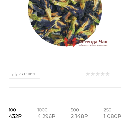
СРАВНИТЬ
100
1000
500
250
432P
4 296P
2 148P
1 080P