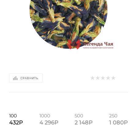
СРАВНИТЬ
100
1000
500
250
432P
4 296P
2 148P
1 080P