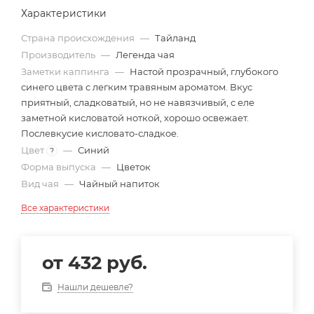
Характеристики
Страна происхождения
—
Тайланд
Производитель
—
Легенда чая
Заметки каппинга
—
Настой прозрачный, глубокого
синего цвета с легким травяным ароматом. Вкус
приятный, сладковатый, но не навязчивый, с еле
заметной кисловатой ноткой, хорошо освежает.
Послевкусие кисловато-сладкое.
Цвет
—
Синий
?
Форма выпуска
—
Цветок
Вид чая
—
Чайный напиток
Все характеристики
от
432 руб.
Нашли дешевле?