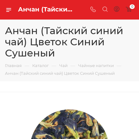
0
Анчан (Тайский синий чай) Цветок Синий Сушеный купить оптом и в розницу | «Легенда Чая»
Анчан (Тайский синий
чай) Цветок Синий
Сушеный
—
—
—
—
Главная
Каталог
Чай
Чайные напитки
Анчан (Тайский синий чай) Цветок Синий Сушеный