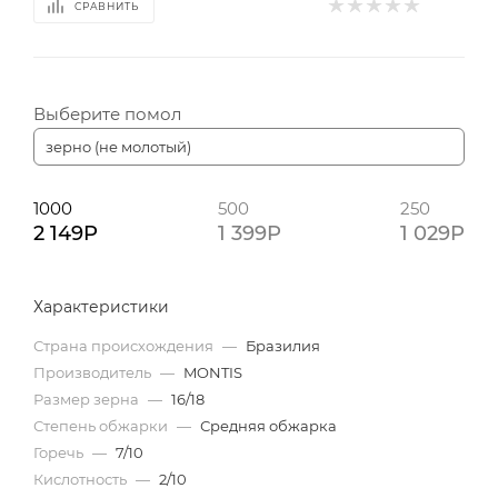
СРАВНИТЬ
Выберите помол
зерно (не молотый)
1000
500
250
2 149P
1 399P
1 029P
Характеристики
Страна происхождения
—
Бразилия
Производитель
—
MONTIS
Размер зерна
—
16/18
Степень обжарки
—
Средняя обжарка
Горечь
—
7/10
Кислотность
—
2/10