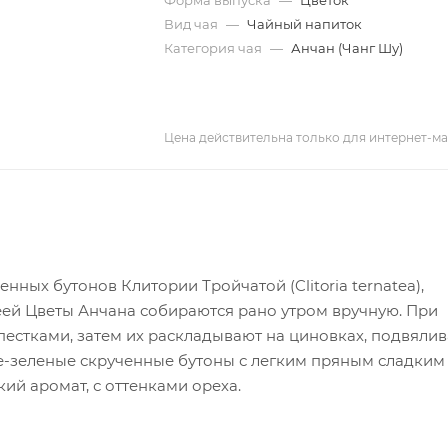
Форма выпуска
—
Цветок
Вид чая
—
Чайный напиток
Категория чая
—
Анчан (Чанг Шу)
Цена действительна только для интернет-ма
ных бутонов Клитории Тройчатой (Clitoria ternatea),
еей Цветы Анчана собираются рано утром вручную. При
естками, затем их раскладывают на циновках, подвялив
не-зеленые скрученные бутоны с легким пряным сладким
ий аромат, с оттенками ореха.