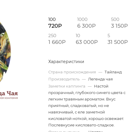
100
1000
500
720P
6 300P
3 150P
250
10
5
1 660P
63 000P
31 500P
Характеристики
Страна происхождения
—
Тайланд
Производитель
—
Легенда чая
Заметки каппинга
—
Настой
прозрачный, глубокого синего цвета с
легким травяным ароматом. Вкус
приятный, сладковатый, но не
навязчивый, с еле заметной
кисловатой ноткой, хорошо освежает.
Послевкусие кисловато-сладкое.