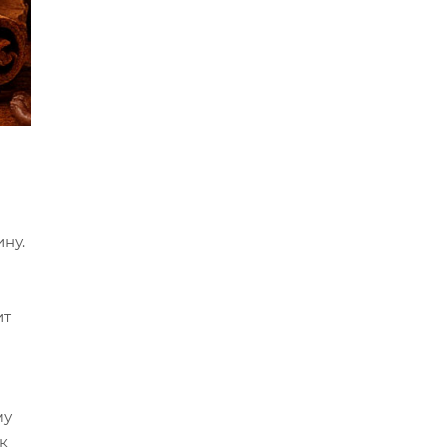
ну.
ит
му
к