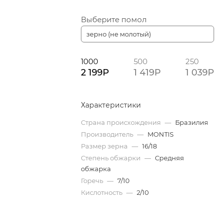
Выберите помол
зерно (не молотый)
1000
500
250
2 199P
1 419P
1 039P
Характеристики
Страна происхождения
—
Бразилия
Производитель
—
MONTIS
Размер зерна
—
16/18
Степень обжарки
—
Средняя
обжарка
Горечь
—
7/10
Кислотность
—
2/10