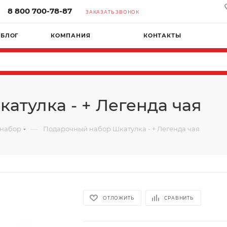
8 800 700-78-87
ЗАКАЗАТЬ ЗВОНОК
БЛОГ
КОМПАНИЯ
КОНТАКТЫ
атулка - + Легенда чая
—
 набор
Подарочный набор Шкатулка - + Легенда чая
ОТЛОЖИТЬ
СРАВНИТЬ