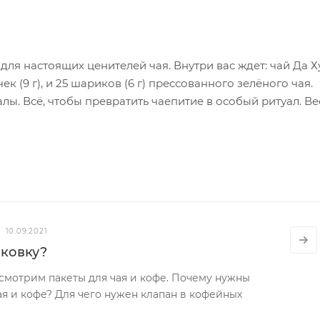
ля настоящих ценителей чая. Внутри вас ждет: чай Да Х
ек (9 г), и 25 шариков (6 г) прессованного зелёного чая.
лы. Всё, чтобы превратить чаепитие в особый ритуал. Ве
10.09.2021
аковку?
ссмотрим пакеты для чая и кофе. Почему нужны
ая и кофе? Для чего нужен клапан в кофейных