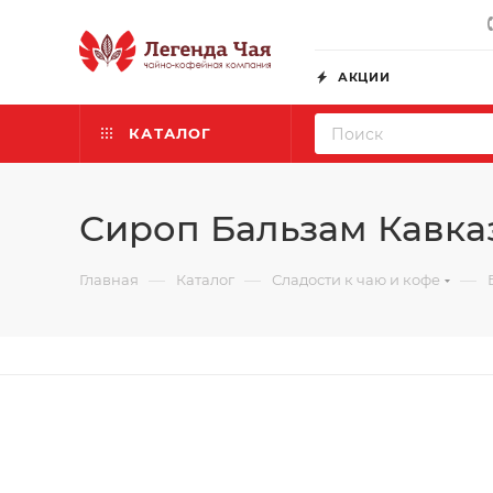
АКЦИИ
КАТАЛОГ
Сироп Бальзам Кавказ
—
—
—
Главная
Каталог
Сладости к чаю и кофе