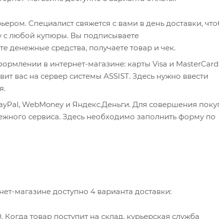
ером. Специалист свяжется с вами в день доставки, чт
чу с любой купюры. Вы подписываете
 денежные средства, получаете товар и чек.
рмлении в интернет-магазине: карты Visa и MasterCard
ит вас на сервер системы ASSIST. Здесь нужно ввести
я.
ayPal, WebMoney и Яндекс.Деньги. Для совершения поку
тежного сервиса. Здесь необходимо заполнить форму по
нет-магазине доступно 4 варианта доставки:
0. Когда товар поступит на склад, курьерская служба