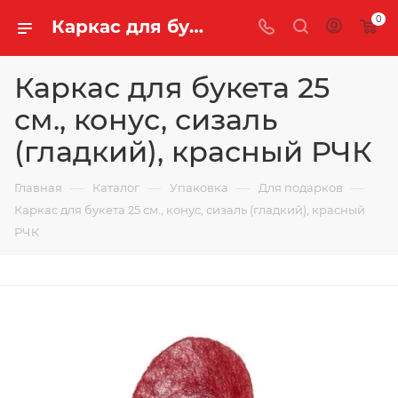
0
Каркас для букета 25 см., конус, сизаль (гладкий), красный РЧК купить оптом и в розницу | «Легенда Чая»
Каркас для букета 25
см., конус, сизаль
(гладкий), красный РЧК
—
—
—
—
Главная
Каталог
Упаковка
Для подарков
Каркас для букета 25 см., конус, сизаль (гладкий), красный
РЧК