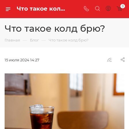
0
Что такое колд брю? | Блог компании «Легенда Чая»
Что такое колд брю?
—
—
Главная
Блог
Что такое колд брю?
15 июля 2024 14:27