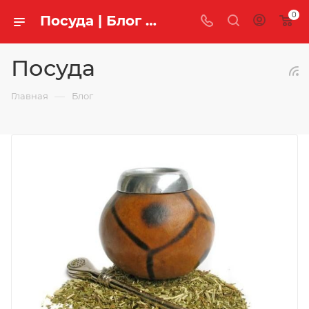
0
Посуда | Блог компании «Легенда Чая»
Посуда
—
Главная
Блог