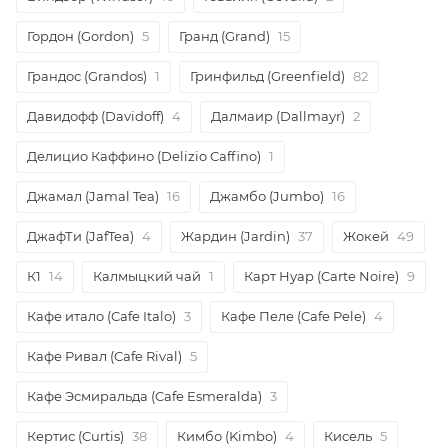
Гордон (Gordon)
5
Гранд (Grand)
15
Грандос (Grandos)
1
Гринфильд (Greenfield)
82
Давидофф (Davidoff)
4
Далмаир (Dallmayr)
2
Делицио Каффино (Delizio Caffino)
1
Джамал (Jamal Tea)
16
Джамбо (Jumbo)
16
ДжафТи (JafTea)
4
Жардин (Jardin)
37
Жокей
49
К1
14
Калмыцкий чай
1
Карт Нуар (Carte Noire)
9
Кафе итало (Cafe Italo)
3
Кафе Пеле (Cafe Pele)
4
Кафе Ривал (Cafe Rival)
5
Кафе Эсмиральда (Cafe Esmeralda)
3
Кертис (Curtis)
38
Кимбо (Kimbo)
4
Кисель
5