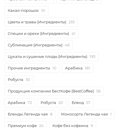
Какао-порошок
10
Цветы и травы (Ингредиенты)
233
Специи и орехи (Ингредиенты)
41
Сублимация (Ингредиенты)
46
Цукаты и сушеные плоды (Ингредиенты)
193
Прочие ингредиенты
10
Арабика
161
Робуста
30
Продукция компании БестКофе (BestCoffee)
58
Арабика
72
Робуста
20
Бленд
57
Бленды Легенда чая
8
Моносорта Легенда чая
1
Премиум кофе
24
Кофе без кофеина
9