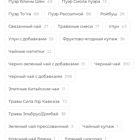
Пуэр Блины Шен
49
Пуэр Смола пуэра
13
Пуэр То Ча
69
Пуэр Рассыпной
88
Ройбуш
26
Связанный чай
27
Травяные смеси
17
Улун
43
Улун с добавками
53
Фруктово-ягодный купаж
36
Чайные напитки
22
Черно-зеленый чай с добавками
15
Черный чай
390
Черный чай с добавками
298
Элитные Китайские чаи
11
Травы Сила Гор Кавказа
72
Травы Эльбрус/Домбай
38
Зеленый чай прессованный
3
Чайный купаж
1
Красный чай Блины
1
Горячий шоколад
2