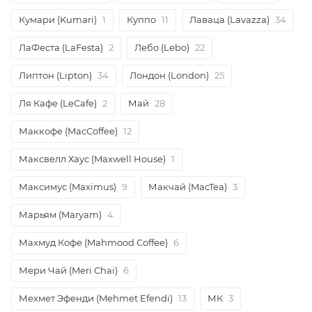
Кумари (Kumari)
1
Куппо
11
Лаваца (Lavazza)
34
ЛаФеста (LaFesta)
2
Лебо (Lebo)
22
Липтон (Lipton)
34
Лондон (London)
25
Ля Кафе (LeCafe)
2
Май
28
Маккофе (MacCoffee)
12
Максвелл Хаус (Maxwell House)
1
Максимус (Maximus)
9
Макчай (MacTea)
3
Марьям (Maryam)
4
Махмуд Кофе (Mahmood Coffee)
6
Мери Чай (Meri Chai)
6
Мехмет Эфенди (Mehmet Efendi)
13
МК
3