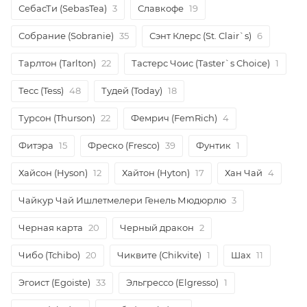
СебасТи (SebasTea)
3
Славкофе
19
Собрание (Sobranie)
35
Сэнт Клерс (St. Clair`s)
6
Тарлтон (Tarlton)
22
Тастерс Чоис (Taster`s Choice)
1
Тесс (Tess)
48
Тудей (Today)
18
Турсон (Thurson)
22
Фемрич (FemRich)
4
Фитэра
15
Фреско (Fresco)
39
Фунтик
1
Хайсон (Hyson)
12
Хайтон (Hyton)
17
Хан Чай
4
Чайкур Чай Ишлетмелери Генель Мюдюрлю
3
Черная карта
20
Черный дракон
2
Чибо (Tchibo)
20
Чиквите (Chikvite)
1
Шах
11
Эгоист (Egoiste)
33
Эльгрессо (Elgresso)
1