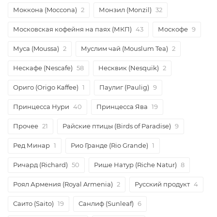
Моккона (Moccona)
2
Монзил (Monzil)
32
Московская кофейня на паях (МКП)
43
Москофе
9
Муса (Moussa)
2
Муслим чай (Mouslum Tea)
2
Нескафе (Nescafe)
58
Несквик (Nesquik)
2
Ориго (Origo Kaffee)
1
Паулиг (Paulig)
9
Принцесса Нури
40
Принцесса Ява
19
Прочее
21
Райские птицы (Birds of Paradise)
9
Ред Минар
1
Рио Гранде (Rio Grande)
1
Ричард (Richard)
50
Рише Натур (Riche Natur)
8
Роял Армения (Royal Armenia)
2
Русский продукт
4
Саито (Saito)
19
Санлиф (Sunleaf)
6