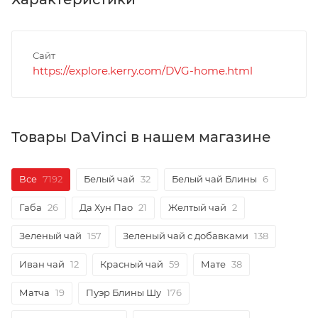
Сайт
https://explore.kerry.com/DVG-home.html
Товары DaVinci в нашем магазине
Все
7192
Белый чай
32
Белый чай Блины
6
Габа
26
Да Хун Пао
21
Желтый чай
2
Зеленый чай
157
Зеленый чай с добавками
138
Иван чай
12
Красный чай
59
Мате
38
Матча
19
Пуэр Блины Шу
176