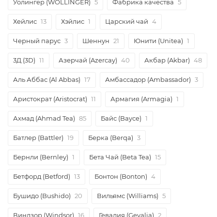
Уолингер (WOLLINGER)
5
Фабрика качества
5
Хейлис
13
Хэйлис
1
Царский чай
4
Черный парус
3
Шеннун
21
Юнити (Unitea)
1
3Д (3D)
11
Азерчай (Azercay)
40
Акбар (Akbar)
48
Аль Аббас (Al Abbas)
17
Амбассадор (Ambassador)
3
Аристократ (Aristocrat)
11
Армагия (Armagia)
1
Ахмад (Ahmad Tea)
85
Байс (Bayce)
1
Батлер (Battler)
19
Берка (Berqa)
3
Бернли (Bernley)
1
Бета Чай (Beta Tea)
15
Бетфорд (Betford)
13
Бонтон (Bonton)
4
Бушидо (Bushido)
20
Вильямс (Williams)
5
Виндзор (Windsor)
16
Гевалия (Gevalia)
2