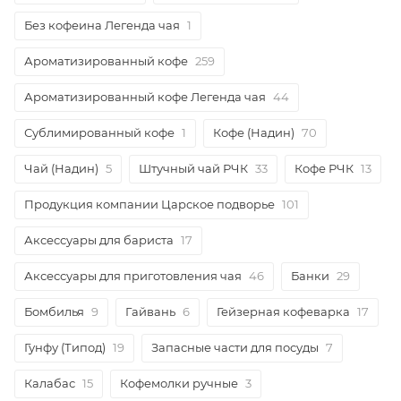
Без кофеина Легенда чая
1
Ароматизированный кофе
259
Ароматизированный кофе Легенда чая
44
Сублимированный кофе
1
Кофе (Надин)
70
Чай (Надин)
5
Штучный чай РЧК
33
Кофе РЧК
13
Продукция компании Царское подворье
101
Аксессуары для бариста
17
Аксессуары для приготовления чая
46
Банки
29
Бомбилья
9
Гайвань
6
Гейзерная кофеварка
17
Гунфу (Типод)
19
Запасные части для посуды
7
Калабас
15
Кофемолки ручные
3