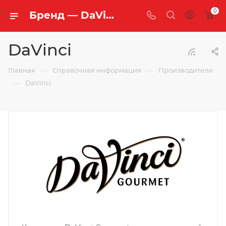
0
Бренд — DaVinci | «Легенда Чая»
DaVinci
—
—
Главная
Справочная информация
Производители
—
DaVinci