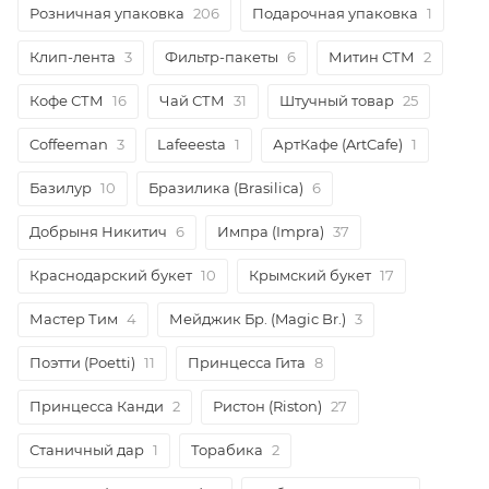
Розничная упаковка
206
Подарочная упаковка
1
Клип-лента
3
Фильтр-пакеты
6
Митин СТМ
2
Кофе СТМ
16
Чай СТМ
31
Штучный товар
25
Coffeeman
3
Lafeeesta
1
АртКафе (ArtCafe)
1
Базилур
10
Бразилика (Brasilica)
6
Добрыня Никитич
6
Импра (Impra)
37
Краснодарский букет
10
Крымский букет
17
Мастер Тим
4
Мейджик Бр. (Magic Br.)
3
Поэтти (Poetti)
11
Принцесса Гита
8
Принцесса Канди
2
Ристон (Riston)
27
Станичный дар
1
Торабика
2